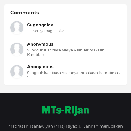
Comments
Sugengalex
Tulisan yg bagus pisan
Anonymous
Sungguh luar biasa Masya Allah Terimakasih
Kamtibm...
Anonymous
Sungguh luar biasa Acaranya trimakasih Kamtibmas
S...
Madrasah Tsanawiyah (MTs) Riyadlul Jannah merupakan