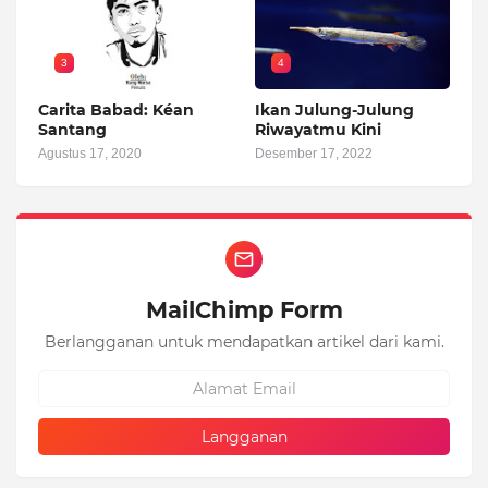
3
4
Carita Babad: Kéan
Ikan Julung-Julung
Santang
Riwayatmu Kini
Agustus 17, 2020
Desember 17, 2022
MailChimp Form
Berlangganan untuk mendapatkan artikel dari kami.