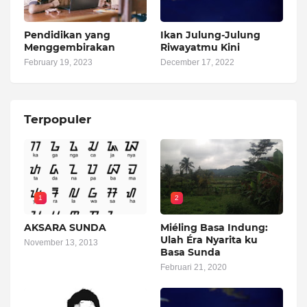
Pendidikan yang
Ikan Julung-Julung
Menggembirakan
Riwayatmu Kini
February 19, 2023
December 17, 2022
Terpopuler
1
2
AKSARA SUNDA
Miéling Basa Indung:
Ulah Éra Nyarita ku
November 13, 2013
Basa Sunda
Februari 21, 2020