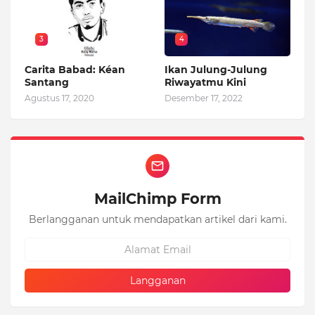
3
4
Carita Babad: Kéan
Ikan Julung-Julung
Santang
Riwayatmu Kini
Agustus 17, 2020
Desember 17, 2022
MailChimp Form
Berlangganan untuk mendapatkan artikel dari kami.