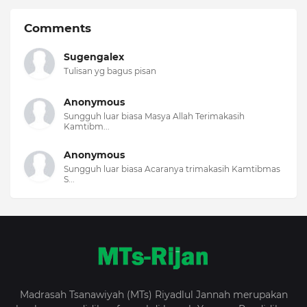
Comments
Sugengalex
Tulisan yg bagus pisan
Anonymous
Sungguh luar biasa Masya Allah Terimakasih
Kamtibm...
Anonymous
Sungguh luar biasa Acaranya trimakasih Kamtibmas
S...
Madrasah Tsanawiyah (MTs) Riyadlul Jannah merupakan