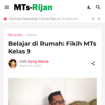
Nyimas Tjaiwangi Cerita Rakyat Sukabumi
Carita Babad: Kéan Santang
Beranda
Online
Belajar di Rumah: Fikih MTs
Kelas 9
Oleh
Kang Warsa
Maret 30, 2020