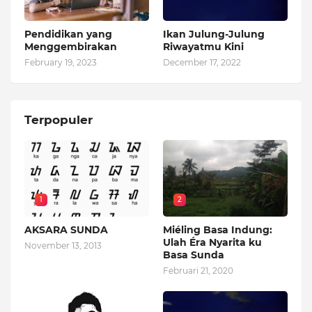
Pendidikan yang
Ikan Julung-Julung
Menggembirakan
Riwayatmu Kini
February 19, 2023
December 17, 2022
Terpopuler
1
2
AKSARA SUNDA
Miéling Basa Indung:
Ulah Éra Nyarita ku
November 13, 2013
Basa Sunda
Februari 21, 2020