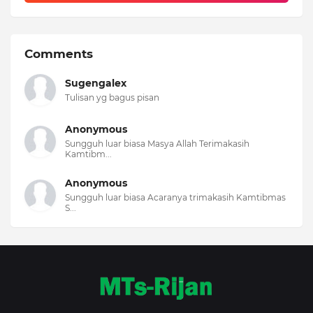
Comments
Sugengalex
Tulisan yg bagus pisan
Anonymous
Sungguh luar biasa Masya Allah Terimakasih
Kamtibm...
Anonymous
Sungguh luar biasa Acaranya trimakasih Kamtibmas
S...