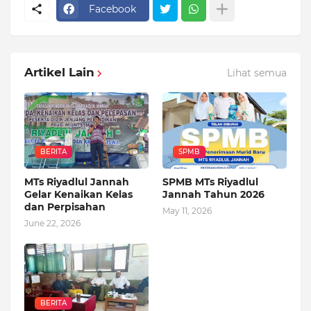
Facebook
Artikel Lain
Lihat semua
BERITA
SPMB
MTs Riyadlul Jannah
SPMB MTs Riyadlul
Gelar Kenaikan Kelas
Jannah Tahun 2026
dan Perpisahan
May 11, 2026
June 22, 2026
BERITA