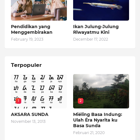
Pendidikan yang
Ikan Julung-Julung
Menggembirakan
Riwayatmu Kini
February 19, 2023
December 17, 2022
Terpopuler
1
2
AKSARA SUNDA
Miéling Basa Indung:
Ulah Éra Nyarita ku
November 13, 2013
Basa Sunda
Februari 21, 2020