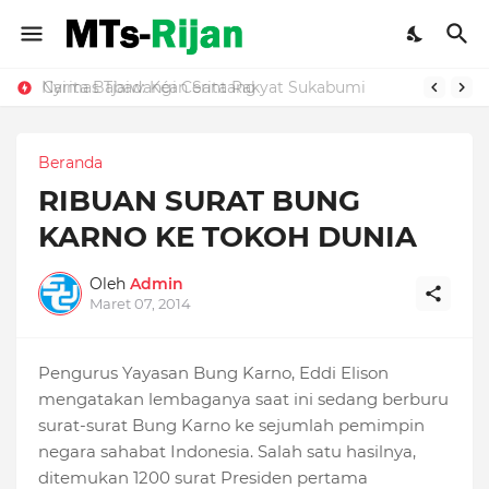
Nyimas Tjaiwangi Cerita Rakyat Sukabumi
Carita Babad: Kéan Santang
Beranda
RIBUAN SURAT BUNG
KARNO KE TOKOH DUNIA
Oleh
Admin
Maret 07, 2014
Pengurus Yayasan Bung Karno, Eddi Elison
mengatakan lembaganya saat ini sedang berburu
surat-surat Bung Karno ke sejumlah pemimpin
negara sahabat Indonesia. Salah satu hasilnya,
ditemukan 1200 surat Presiden pertama