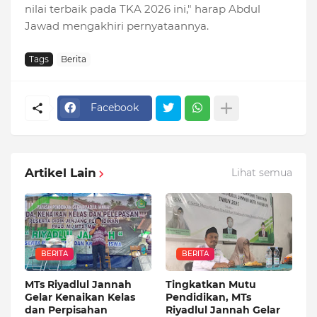
nilai terbaik pada TKA 2026 ini," harap Abdul
Jawad mengakhiri pernyataannya.
Tags
Berita
Facebook
Artikel Lain
Lihat semua
BERITA
BERITA
MTs Riyadlul Jannah
Tingkatkan Mutu
Gelar Kenaikan Kelas
Pendidikan, MTs
dan Perpisahan
Riyadlul Jannah Gelar