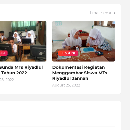
Lihat semua
 PAT
HEADLINE
 Sunda MTs Riyadlul
Dokumentasi Kegiatan
 Tahun 2022
Menggambar Siswa MTs
Riyadlul Jannah
08, 2022
August 25, 2022