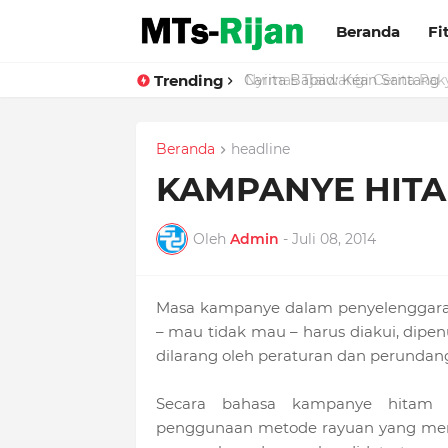
Beranda
Fi
Trending
Nyimas Tjaiwangi Cerita Rak
Carita Babad: Kéan Santang
Beranda
headline
KAMPANYE HIT
Oleh
Admin
-
Juli 08, 2014
Masa kampanye dalam penyelenggaraa
– mau tidak mau – harus diakui, dipen
dilarang oleh peraturan dan perunda
Secara bahasa kampanye hitam m
penggunaan metode rayuan yang meru