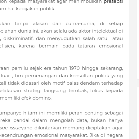
calon kepada masyarakat agar menimbulkan
presepsi
am hal kebijakan publik.
ukan tanpa alasan dan cuma-cuma, di setiap
ahan dunia ini, akan selalu ada aktor intelektual di
s, diskriminatif, dan menyudutkan salah satu
atau
efisien, karena bermain pada tataran emosional
aan pemilu sejak era tahun 1970 hingga sekarang,
 luar , tim pemenangan dan konsultan politik yang
i tidak didasari oleh motif balas dendam terhadap
melakukan strategi langsung tembak, fokus kepada
memiliki efek domino.
ampanye hitam ini memiliki peran penting sebagai
reka pandai dalam mengolah data, bukan hanya
sue-issue
yang dilontarkan memang diciptakan agar
kecendrungan emosional masyarakat. Jika di negara