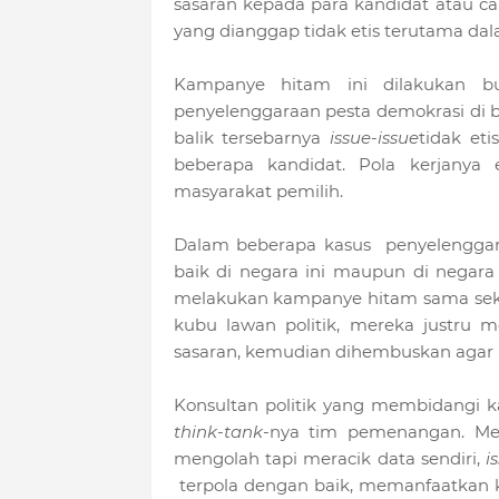
sasaran kepada para kandidat atau 
yang dianggap tidak etis terutama dal
Kampanye hitam ini dilakukan b
penyelenggaraan pesta demokrasi di bel
balik tersebarnya
issue-issue
tidak eti
beberapa kandidat. Pola kerjanya 
masyarakat pemilih.
Dalam beberapa kasus
penyelenggar
baik di negara ini maupun di negara
melakukan kampanye hitam sama sekal
kubu lawan politik, mereka justru 
sasaran, kemudian dihembuskan agar 
Konsultan politik yang membidangi k
think-tank-
nya tim pemenangan. Me
mengolah tapi meracik data sendiri,
is
terpola dengan baik, memanfaatkan 