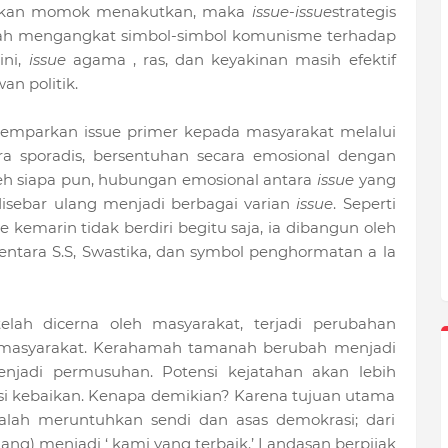
upakan momok menakutkan, maka
issue-issue
strategis
ah mengangkat simbol-simbol komunisme terhadap
ini,
issue
agama , ras, dan keyakinan masih efektif
n politik.
lemparkan issue primer kepada masyarakat melalui
a sporadis, bersentuhan secara emosional dengan
leh siapa pun, hubungan emosional antara
issue
yang
sebar ulang menjadi berbagai varian
issue
. Seperti
 kemarin tidak berdiri begitu saja, ia dibangun oleh
tentara S.S, Swastika, dan symbol penghormatan a la
elah dicerna oleh masyarakat, terjadi perubahan
di masyarakat. Kerahamah tamanah berubah menjadi
njadi permusuhan. Potensi kejatahan akan lebih
si kebaikan. Kenapa demikian? Karena tujuan utama
lah meruntuhkan sendi dan asas demokrasi; dari
ang) menjadi ‘ kami yang terbaik.’ Landasan berpijak