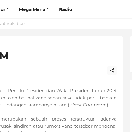
tur
Mega Menu
Radio
yat Sukabumi
AM
n Pemilu Presiden dan Wakil Presiden Tahun 2014
uhi oleh hal-hal yang seharusnya tidak perlu bahkan
ng-undangan, kampanye hitam (
Black Campaign
).
erupakan sebuah proses terstruktur; adanya
sak, sindiran atau rumors yang tersebar mengenai