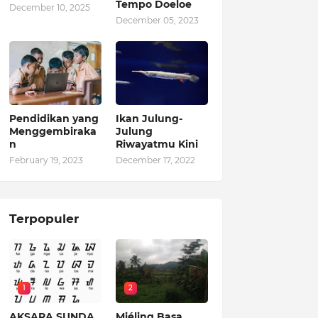
Tempo Doeloe
December 10, 2025
December 05, 2023
Pendidikan yang
Ikan Julung-
Menggembiraka
Julung
n
Riwayatmu Kini
February 19, 2023
December 17, 2022
Terpopuler
1
2
AKSARA SUNDA
Miéling Basa