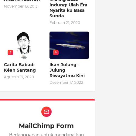
Indung: Ulah Éra
November 13, 2013
Nyarita ku Basa
Sunda
Februari 21, 2020
3
4
Carita Babad:
Ikan Julung-
Kéan Santang
Julung
Riwayatmu Kini
Agustus 17, 2020
Desember 17, 2022
MailChimp Form
Berlangganan untuk mendapatkan