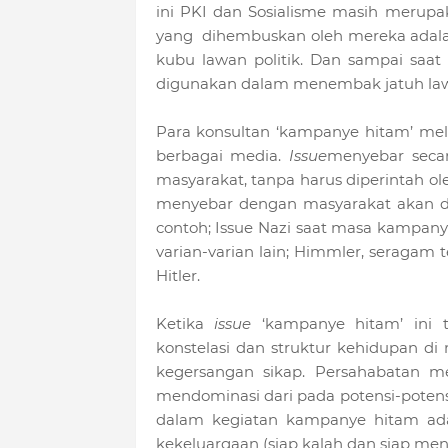
ini PKI dan Sosialisme masih mer
yang
dihembuskan oleh mereka adal
kubu lawan politik. Dan sampai saat 
digunakan dalam menembak jatuh lawa
Para konsultan ‘kampanye hitam’ me
berbagai media.
Issue
menyebar secar
masyarakat, tanpa harus diperintah o
menyebar dengan masyarakat akan di
contoh; Issue Nazi saat masa kampanye
varian-varian lain; Himmler, seragam 
Hitler.
Ketika
issue
‘kampanye hitam’ ini t
konstelasi dan struktur kehidupan 
kegersangan sikap. Persahabatan me
mendominasi dari pada potensi-poten
dalam kegiatan kampanye hitam ada
kekeluargaan (siap kalah dan siap men